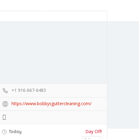
Add Listing
Sign In
+1 916-667-6483
https://www.bobbysguttercleaning.com/
Day Off!
Today