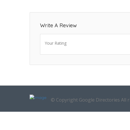
Write A Review
Your Rating
© Copyright Google Directories All r