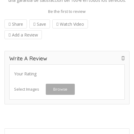
una garantía de satisfacción del 100% en todos los servicios.
Be the first to review
Share
Save
Watch Video
Add a Review
Write A Review
Your Rating
Select Images
Browse