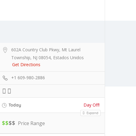
Add Listing
Sign In
602A Country Club Pkwy, Mt Laurel
Township, NJ 08054, Estados Unidos
Get Directions
+1 609-980-2886
Day Off!
Today
Expand
$
$
$
$
Price Range