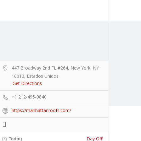
Add Listing
Sign In
447 Broadway 2nd FL #264, New York, NY
10013, Estados Unidos
Get Directions
+1 212-495-9840
https://manhattanroofs.com/
Day Off!
Today