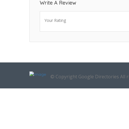
Write A Review
Your Rating
© Copyright Google Directories All r