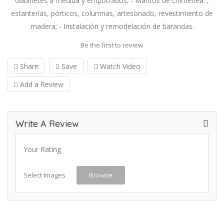
Gabinetes a medida y empotrados; - Mantos de chimenea. ,
estanterías, pórticos, columnas, artesonado, revestimiento de
madera; - Instalación y remodelación de barandas.
Be the first to review
Share
Save
Watch Video
Add a Review
Write A Review
Your Rating
Select Images
Browse