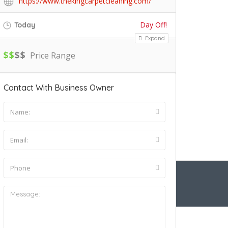
https://www.thekingcarpetcleaning.com/
Day Off!
Today
Expand
$
$
$
$
Price Range
Contact With Business Owner