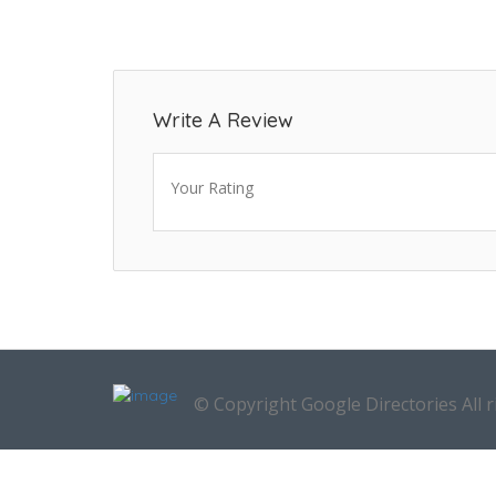
Write A Review
Your Rating
© Copyright Google Directories All r