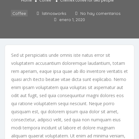
Home
Coffee
Chemex coffee for two people
Coffee
latinosworks
No hay comentarios
enero 1, 2020
Sed ut perspiciatis unde omnis iste natus error sit
voluptatem accusantium doloremque laudantium, totam
rem aperiam, eaque ipsa quae ab illo inventore veritatis et
quasi arch itecto beatae vitae dicta sunt explicabo. Nemo
enim ipsam voluptatem quia voluptas sit aspernatur aut
odit aut fugit, sed quia consequuntur magni dolores eos
qui ratione voluptatem sequi nesciunt. Neque porro
quisquam est, qui dolorem ipsum quia dolor sit amet,
consectetur, adipisci velit, sed quia non numquam eius
modi tempora incidunt ut labore et dolore magnam
aliquam quaerat voluptatem. Ut enim ad minima veniam,