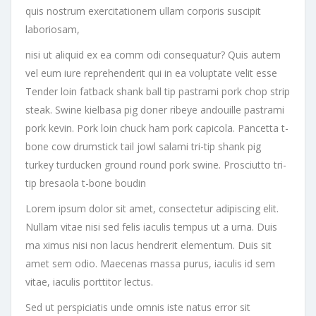
quis nostrum exercitationem ullam corporis suscipit
laboriosam,
nisi ut aliquid ex ea comm odi consequatur? Quis autem
vel eum iure reprehenderit qui in ea voluptate velit esse
Tender loin fatback shank ball tip pastrami pork chop strip
steak. Swine kielbasa pig doner ribeye andouille pastrami
pork kevin. Pork loin chuck ham pork capicola. Pancetta t-
bone cow drumstick tail jowl salami tri-tip shank pig
turkey turducken ground round pork swine. Prosciutto tri-
tip bresaola t-bone boudin
Lorem ipsum dolor sit amet, consectetur adipiscing elit.
Nullam vitae nisi sed felis iaculis tempus ut a urna. Duis
ma ximus nisi non lacus hendrerit elementum. Duis sit
amet sem odio. Maecenas massa purus, iaculis id sem
vitae, iaculis porttitor lectus.
Sed ut perspiciatis unde omnis iste natus error sit