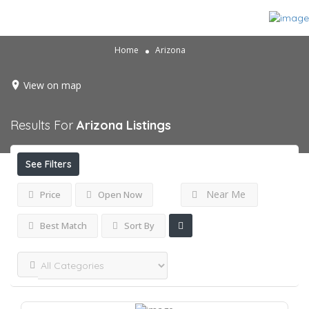
Home
Arizona
View on map
Results For
Arizona
Listings
See Filters
Near Me
Price
Open Now
Best Match
Sort By