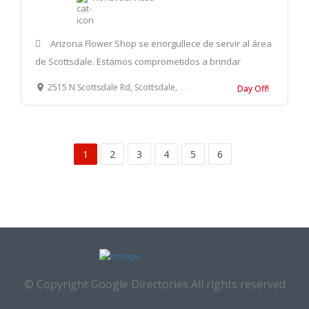
Arizona Flower Shop se enorgullece de servir al área
de Scottsdale. Estamos comprometidos a brindar
2515 N Scottsdale Rd, Scottsdale, AZ 85257, Estados Unidos
Day Off!
1
2
3
4
5
6
© Copyright Google Directories All rights reserved