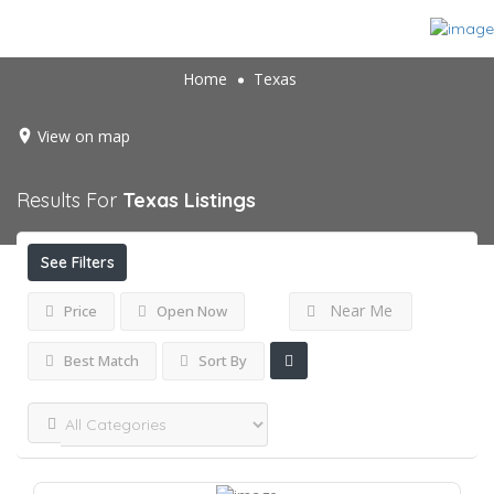
Home
Texas
View on map
Results For
Texas
Listings
See Filters
Near Me
Price
Open Now
Best Match
Sort By